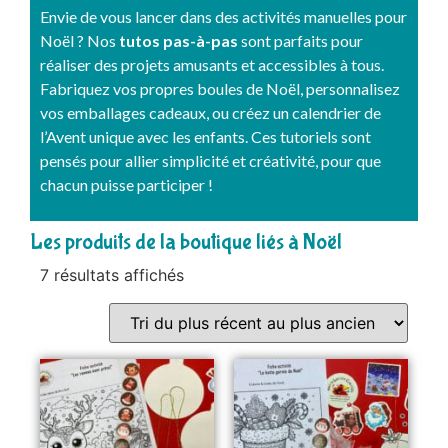
Envie de vous lancer dans des activités manuelles pour
Noël ? Nos
tutos pas-à-pas
sont parfaits pour
réaliser des projets amusants et accessibles à tous.
Fabriquez vos propres boules de Noël, personnalisez
vos emballages cadeaux, ou créez un calendrier de
l’Avent unique avec les enfants. Ces tutoriels sont
pensés pour allier simplicité et créativité, pour que
chacun puisse participer !
Les produits de la boutique liés à Noël
7 résultats affichés