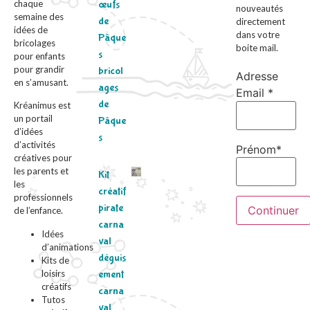
chaque
œufs
nouveautés
semaine des
de
directement
idées de
dans votre
Pâque
bricolages
boite mail.
s
pour enfants
pour grandir
bricol
Adresse
en s’amusant.
ages
Email *
de
Kréanimus est
un portail
Pâque
d’idées
s
d’activités
Prénom*
créatives pour
les parents et
Kit
les
créatif
professionnels
pirate
de l’enfance.
carna
Idées
val
d’animations
déguis
Kits de
loisirs
ement
créatifs
carna
Tutos
val