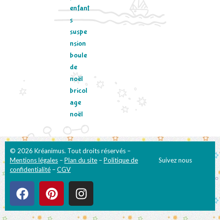
enfant
s
suspe
nsion
boule
de
noël
bricol
age
noël
© 2026 Kréanimus. Tout droits réservés –
Mentions légales
–
Plan du site
–
Politique de
Suivez nous
confidentialité
–
CGV