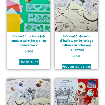
Kit créatif pochoirs fête
Kit créatif citrouille
anniversaire décoration
d’halloween bricolage
anniversaire
halloween coloriage
halloween
6,90
€
9,90
€
Lire la suite
Ajouter au panier