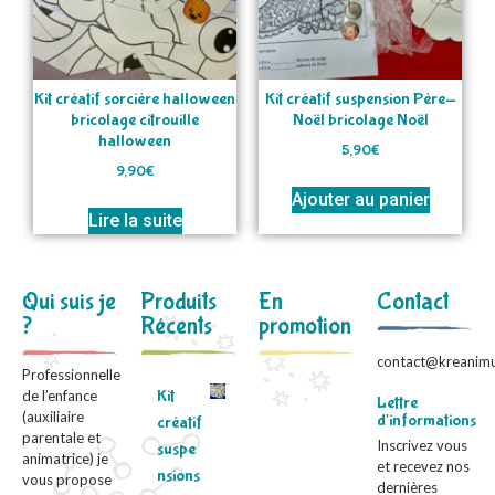
Kit créatif sorcière halloween
Kit créatif suspension Père-
bricolage citrouille
Noël bricolage Noël
halloween
5,90
€
9,90
€
Ajouter au panier
Lire la suite
Qui suis je
Produits
En
Contact
?
Récents
promotion
contact@kreanimu
Professionnelle
Kit
de l’enfance
Lettre
(auxiliaire
d'informations
créatif
parentale et
Inscrivez vous
suspe
animatrice) je
et recevez nos
nsions
vous propose
dernières