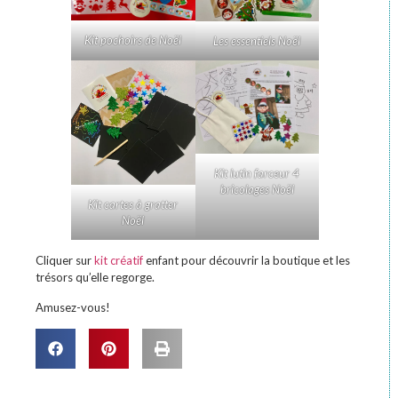
Kit pochoirs de Noël
Les essentiels Noël
Kit lutin farceur 4
bricolages Noël
Kit cartes à gratter
Noël
Cliquer sur
kit créatif
enfant pour découvrir la boutique et les
trésors qu’elle regorge.
Amusez-vous!