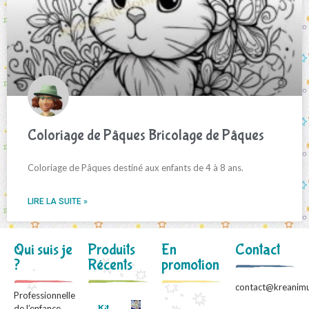
Coloriage de Pâques Bricolage de Pâques
Coloriage de Pâques destiné aux enfants de 4 à 8 ans.
LIRE LA SUITE »
Qui suis je
Produits
En
Contact
?
Récents
promotion
contact@kreanimu
Professionnelle
Kit
de l’enfance