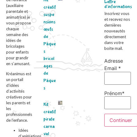
Lettre
(auxiliaire
d'informations
créatif
parentale et
Inscrivez vous
suspe
animatrice) je
et recevez nos
nsions
vous propose
dernières
chaque
œufs
nouveautés
semaine des
de
directement
idées de
dans votre
Pâque
bricolages
boite mail.
s
pour enfants
pour grandir
bricol
Adresse
en s’amusant.
ages
Email *
de
Kréanimus est
un portail
Pâque
d’idées
s
d’activités
Prénom*
créatives pour
les parents et
Kit
les
créatif
professionnels
pirate
de l’enfance.
carna
Idées
val
d’animations