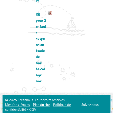
val
Kit
pour 2
enfant
s
suspe
nsion
boule
de
noël
bricol
age
noël
© 2026 Kréanimus. Tout droits réservés –
Mentions légales
–
Plan du site
–
Politique de
Suivez nous
confidentialité
–
CGV