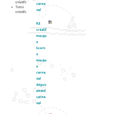
créatifs
carna
Tutos
val
créatifs
Kit
créatif
masqu
e
licorn
e
masqu
e
carna
val
déguis
ement
carna
val