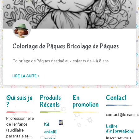
Coloriage de Pâques Bricolage de Pâques
Coloriage de Pâques destiné aux enfants de 4 à 8 ans.
LIRE LA SUITE »
Qui suis je
Produits
En
Contact
?
Récents
promotion
contact@kreanimu
Professionnelle
Kit
de l’enfance
Lettre
(auxiliaire
d'informations
créatif
parentale et
Inscrivez vous