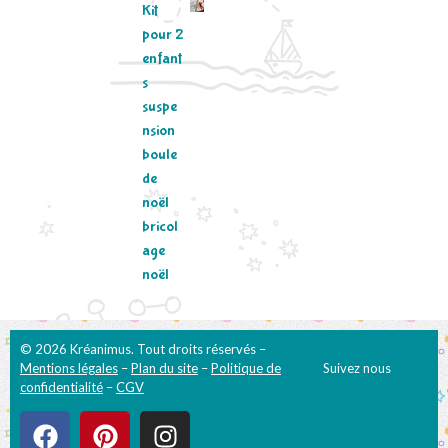
Kit
pour 2
enfant
s
suspe
nsion
boule
de
noël
bricol
age
noël
© 2026 Kréanimus. Tout droits réservés –
Mentions légales
–
Plan du site
–
Politique de
Suivez nous
confidentialité
–
CGV