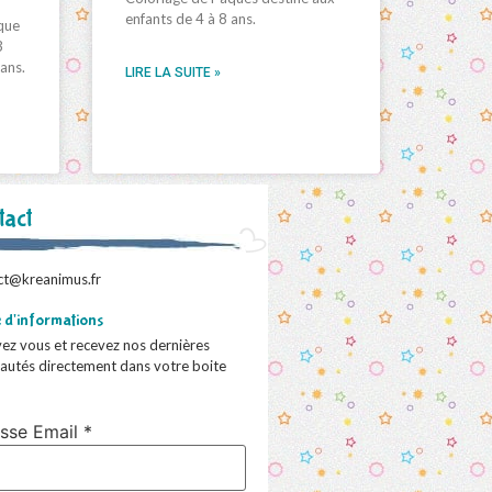
enfants de 4 à 8 ans.
que
3
 ans.
LIRE LA SUITE »
tact
ct@kreanimus.fr
e d'informations
vez vous et recevez nos dernières
autés directement dans votre boite
sse Email *