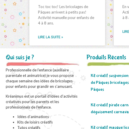
Toc toc toc! Les bricolages de
En v
Pâques arrivent à petits pas!
Acti
Activité manuelle pour enfants de
à 8 
4 à 8 ans.
LIRE
LIRE LA SUITE »
Qui suis je ?
Produits Récents
Professionnelle de l’enfance (auxiliaire
Kit créatif suspensio
parentale et animatrice) je vous propose
chaque semaine des idées de bricolages
de Pâques bricolages
pour enfants pour grandir en s’amusant.
Pâques
Kréanimus est un portail d’idées d’activités
créatives pour les parents et les
Kit créatif pirate car
professionnels de l’enfance.
déguisement carnava
Idées d’animations
Kits de loisirs créatifs
Kit créatif masque lic
Tutos créatifs