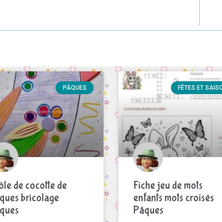
PÂQUES
FÊTES ET SAIS
ôle de cocotte de
Fiche jeu de mots
ques bricolage
enfants mots croisés
ques
Pâques