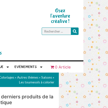
Osez
l'aventure
créative !
s
UE
EVÉNEMENTS
0 Article
Coloriages
»
Autres thèmes
»
Saisons
»
Les tournesols à colorier
 derniers produits de la
tique