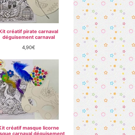
Kit créatif pirate carnaval
déguisement carnaval
4,90
€
Kit créatif masque licorne
sque carnaval déguisement