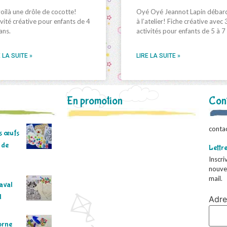
oilà une drôle de cocotte!
Oyé Oyé Jeannot Lapin débar
vité créative pour enfants de 4
à l’atelier! Fiche créative avec 
ans.
activités pour enfants de 5 à 7
 LA SUITE »
LIRE LA SUITE »
En promotion
Con
conta
ns œufs
 de
Lettr
Inscri
nouve
mail.
naval
l
Adre
orne