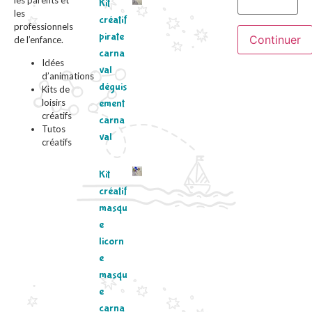
Kit
les
créatif
professionnels
pirate
de l’enfance.
carna
Idées
val
d’animations
déguis
Kits de
loisirs
ement
créatifs
carna
Tutos
val
créatifs
Kit
créatif
masqu
e
licorn
e
masqu
e
carna