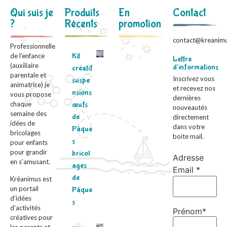
Qui suis je
Produits
En
Contact
?
Récents
promotion
contact@kreanimu
Professionnelle
Kit
de l’enfance
Lettre
(auxiliaire
d'informations
créatif
parentale et
Inscrivez vous
suspe
animatrice) je
et recevez nos
nsions
vous propose
dernières
chaque
œufs
nouveautés
semaine des
de
directement
idées de
dans votre
Pâque
bricolages
boite mail.
s
pour enfants
pour grandir
bricol
Adresse
en s’amusant.
ages
Email *
de
Kréanimus est
un portail
Pâque
d’idées
s
d’activités
Prénom*
créatives pour
les parents et