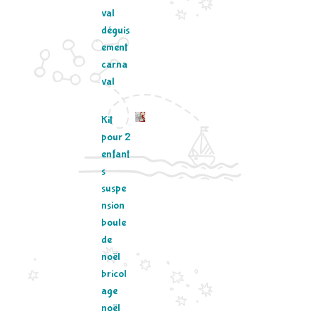
val
déguis
ement
carna
val
Kit
pour 2
enfant
s
suspe
nsion
boule
de
noël
bricol
age
noël