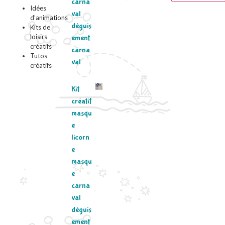
carna
Idées
val
d’animations
déguis
Kits de
loisirs
ement
créatifs
carna
Tutos
val
créatifs
Kit
créatif
masqu
e
licorn
e
masqu
e
carna
val
déguis
ement