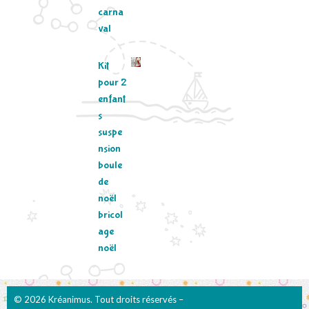
carna
val
Kit
pour 2
enfant
s
suspe
nsion
boule
de
noël
bricol
age
noël
© 2026 Kréanimus. Tout droits réservés –