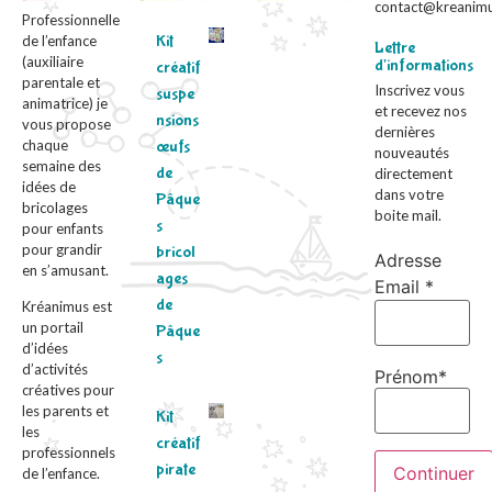
contact@kreanimu
Professionnelle
Kit
de l’enfance
Lettre
(auxiliaire
d'informations
créatif
parentale et
Inscrivez vous
suspe
animatrice) je
et recevez nos
nsions
vous propose
dernières
chaque
œufs
nouveautés
semaine des
de
directement
idées de
dans votre
Pâque
bricolages
boite mail.
s
pour enfants
pour grandir
bricol
Adresse
en s’amusant.
ages
Email *
de
Kréanimus est
un portail
Pâque
d’idées
s
d’activités
Prénom*
créatives pour
les parents et
Kit
les
créatif
professionnels
pirate
de l’enfance.