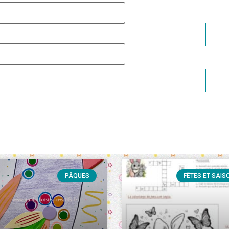
PÂQUES
FÊTES ET SAIS