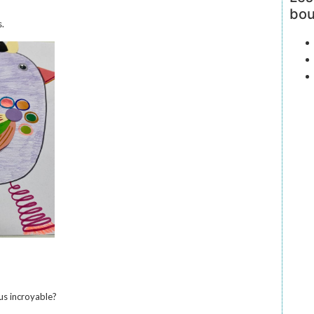
bou
s.
us incroyable?