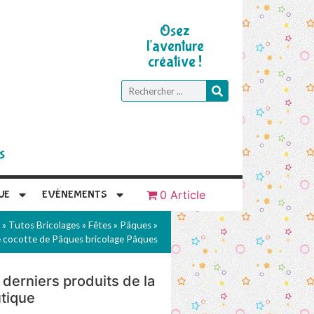
Osez
l'aventure
créative !
s
UE
EVÉNEMENTS
0 Article
»
Tutos Bricolages
»
Fêtes
»
Pâques
»
e cocotte de Pâques bricolage Pâques
 derniers produits de la
tique