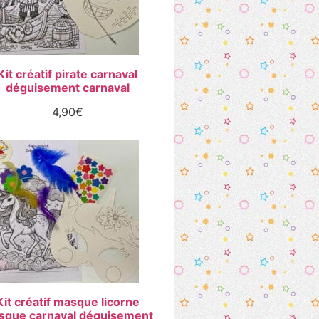
Kit créatif pirate carnaval
déguisement carnaval
4,90
€
Kit créatif masque licorne
sque carnaval déguisement