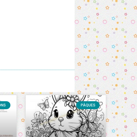
ONS
PÂQUES