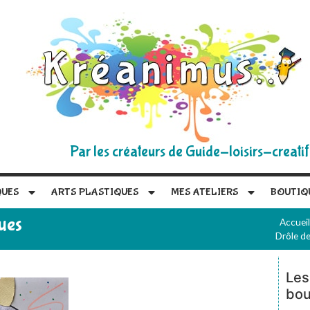
Par les créateurs de Guide-loisirs-creatif
QUES
ARTS PLASTIQUES
MES ATELIERS
BOUTIQ
ues
Accueil
Drôle d
Les
bou