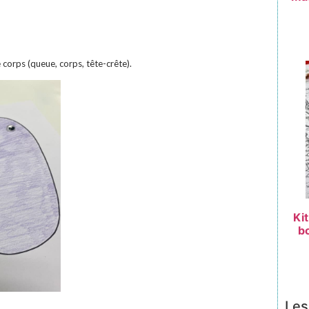
e corps (queue, corps, tête-crête).
Ki
bo
Les