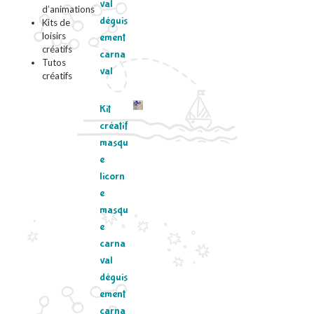
val
d’animations
déguis
Kits de
loisirs
ement
créatifs
carna
Tutos
val
créatifs
Kit
créatif
masqu
e
licorn
e
masqu
e
carna
val
déguis
ement
carna