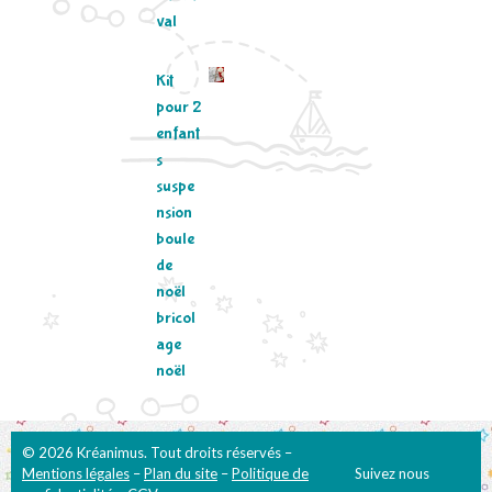
val
Kit
pour 2
enfant
s
suspe
nsion
boule
de
noël
bricol
age
noël
© 2026 Kréanimus. Tout droits réservés –
Mentions légales
–
Plan du site
–
Politique de
Suivez nous