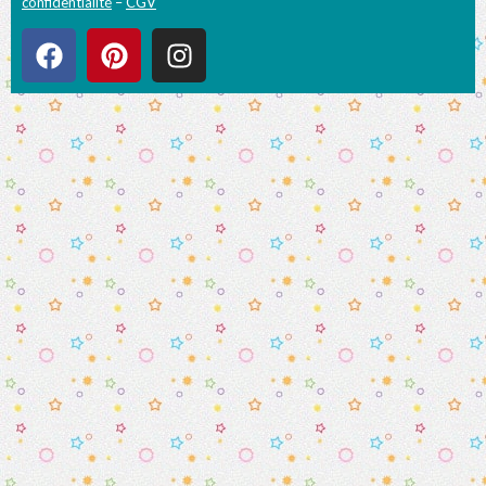
confidentialité
–
CGV