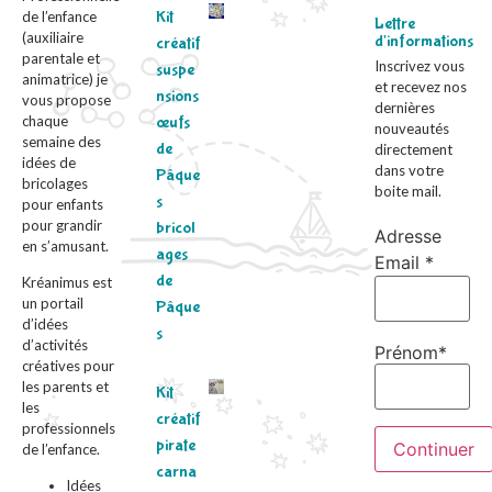
Kit
de l’enfance
Lettre
(auxiliaire
d'informations
créatif
parentale et
Inscrivez vous
suspe
animatrice) je
et recevez nos
nsions
vous propose
dernières
chaque
œufs
nouveautés
semaine des
de
directement
idées de
dans votre
Pâque
bricolages
boite mail.
s
pour enfants
pour grandir
bricol
Adresse
en s’amusant.
ages
Email *
de
Kréanimus est
un portail
Pâque
d’idées
s
d’activités
Prénom*
créatives pour
les parents et
Kit
les
créatif
professionnels
pirate
de l’enfance.
carna
Idées