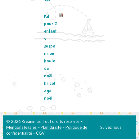
Kit
pour 2
enfant
s
suspe
nsion
boule
de
noël
bricol
age
noël
© 2026 Kréanimus. Tout droits réservés –
Mentions légales
–
Plan du site
–
Politique de
Suivez nous
confidentialité
–
CGV