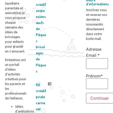
Lettre
(auxiliaire
d'informations
créatif
parentale et
Inscrivez vous
suspe
animatrice) je
et recevez nos
nsions
vous propose
dernières
chaque
œufs
nouveautés
semaine des
de
directement
idées de
dans votre
Pâque
bricolages
boite mail.
s
pour enfants
pour grandir
bricol
Adresse
en s’amusant.
ages
Email *
de
Kréanimus est
un portail
Pâque
d’idées
s
d’activités
Prénom*
créatives pour
les parents et
Kit
les
créatif
professionnels
pirate
de l’enfance.
carna
Idées
val
d’animations