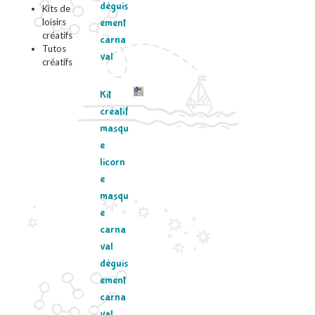
déguis
Kits de
loisirs
ement
créatifs
carna
Tutos
val
créatifs
Kit
créatif
masqu
e
licorn
e
masqu
e
carna
val
déguis
ement
carna
val