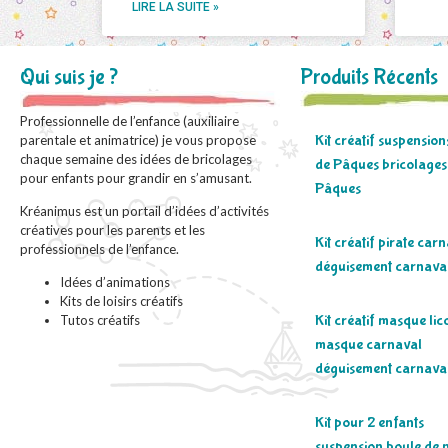
LIRE LA SUITE »
Qui suis je ?
Produits Récents
Professionnelle de l’enfance (auxiliaire
Kit créatif suspensio
parentale et animatrice) je vous propose
chaque semaine des idées de bricolages
de Pâques bricolages
pour enfants pour grandir en s’amusant.
Pâques
Kréanimus est un portail d’idées d’activités
créatives pour les parents et les
Kit créatif pirate car
professionnels de l’enfance.
déguisement carnava
Idées d’animations
Kits de loisirs créatifs
Kit créatif masque lic
Tutos créatifs
masque carnaval
déguisement carnava
Kit pour 2 enfants
suspension boule de 