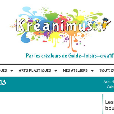
Par les créateurs de Guide-loisirs-creatif
QUES
ARTS PLASTIQUES
MES ATELIERS
BOUTIQ
 13
Accuei
Cale
Les
bou