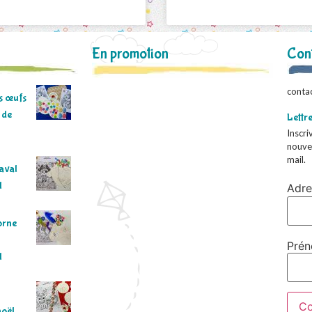
En promotion
Con
conta
ns œufs
 de
Lettr
Inscri
nouve
mail.
naval
l
Adre
orne
Pré
l
noël