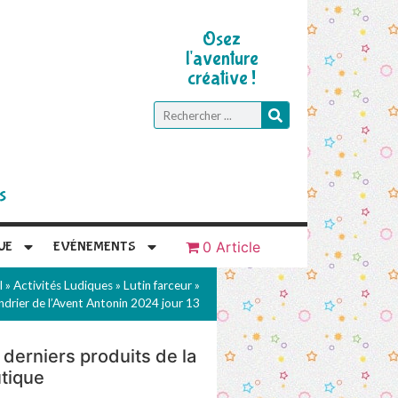
Osez
l'aventure
créative !
s
UE
EVÉNEMENTS
0 Article
l
»
Activités Ludiques
»
Lutin farceur
»
ndrier de l’Avent Antonin 2024 jour 13
 derniers produits de la
tique