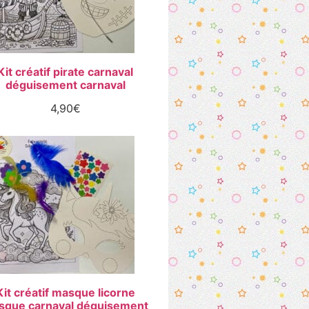
Kit créatif pirate carnaval
déguisement carnaval
4,90
€
Kit créatif masque licorne
sque carnaval déguisement