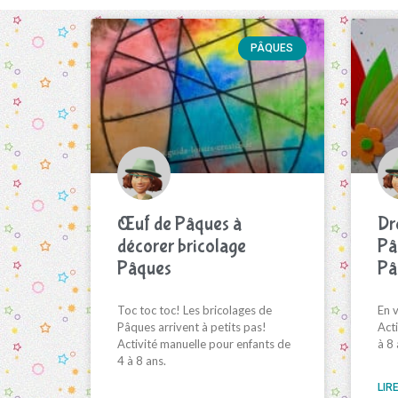
PÂQUES
Œuf de Pâques à
Dr
décorer bricolage
Pâ
Pâques
Pâ
Toc toc toc! Les bricolages de
En v
Pâques arrivent à petits pas!
Acti
Activité manuelle pour enfants de
à 8 
4 à 8 ans.
LIRE